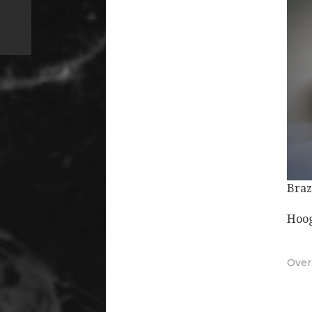
Braz
Hoog
Ove