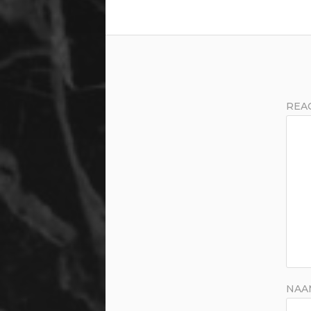
REA
NA