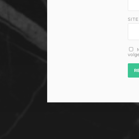
SITE
volg