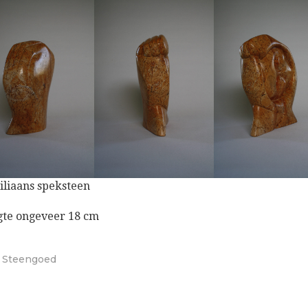
iliaans speksteen
te ongeveer 18 cm
r
Steengoed